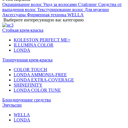
Окрашивание волос
Уход за волосами
Стайлинг
Средства от
выпадения волос
Текстурирование волос
Для мужчин
Аксессуары
Фирменная техника WELLA
Выберите интересующую вас категорию
Стойкая крем-краска
KOLESTON PERFECT ME+
ILLUMINA COLOR
LONDA
Тонирующая крем-краска
COLOR TOUCH
LONDA AMMONIA-FREE
LONDA EXTRA-COVERAGE
SHINEFINITY
LONDA COLOR TUNE
Блондирующие средства
Эмульсии
WELLA
LONDA