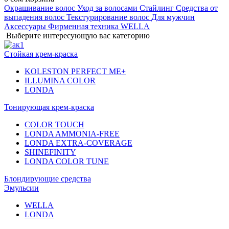
Окрашивание волос
Уход за волосами
Стайлинг
Средства от
выпадения волос
Текстурирование волос
Для мужчин
Аксессуары
Фирменная техника WELLA
Выберите интересующую вас категорию
Стойкая крем-краска
KOLESTON PERFECT ME+
ILLUMINA COLOR
LONDA
Тонирующая крем-краска
COLOR TOUCH
LONDA AMMONIA-FREE
LONDA EXTRA-COVERAGE
SHINEFINITY
LONDA COLOR TUNE
Блондирующие средства
Эмульсии
WELLA
LONDA