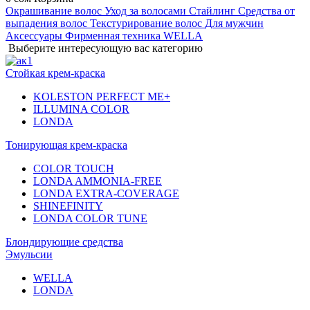
Окрашивание волос
Уход за волосами
Стайлинг
Средства от
выпадения волос
Текстурирование волос
Для мужчин
Аксессуары
Фирменная техника WELLA
Выберите интересующую вас категорию
Стойкая крем-краска
KOLESTON PERFECT ME+
ILLUMINA COLOR
LONDA
Тонирующая крем-краска
COLOR TOUCH
LONDA AMMONIA-FREE
LONDA EXTRA-COVERAGE
SHINEFINITY
LONDA COLOR TUNE
Блондирующие средства
Эмульсии
WELLA
LONDA